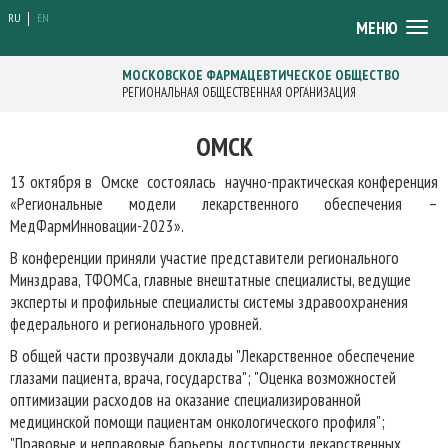
RU
EN
Togg
МЕНЮ
navig
МОСКОВСКОЕ ФАРМАЦЕВТИЧЕСКОЕ ОБЩЕСТВО
РЕГИОНАЛЬНАЯ ОБЩЕСТВЕННАЯ ОРГАНИЗАЦИЯ
ОМСК
13 октября в Омске состоялась научно-практическая конференция
«Региональные модели лекарственного обеспечения –
МедФармИнновации-2023».
В конференции приняли участие представители регионального
Минздрава, ТФОМСа, главные внештатные специалисты, ведущие
эксперты и профильные специалисты системы здравоохранения
федерального и регионального уровней.
В общей части прозвучали доклады "Лекарственное обеспечение
глазами пациента, врача, государства"; "Оценка возможностей
оптимизации расходов на оказание специализированной
медицинской помощи пациентам онкологического профиля";
"Правовые и неправовые барьеры доступности лекарственных